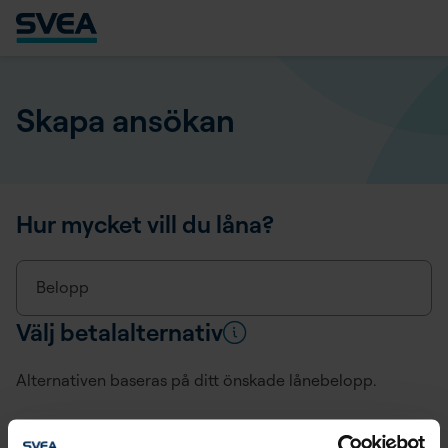
Skapa ansökan
Hur mycket vill du låna?
Belopp
Välj betalalternativ
Alternativen baseras på ditt önskade lånebelopp.