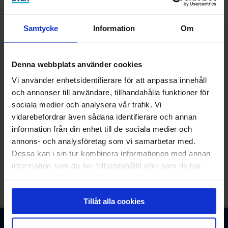
Samtycke
Information
Om
Fyll i dina uppgifter
Denna webbplats använder cookies
Vi använder enhetsidentifierare för att anpassa innehåll
Vi behöver ditt mobilnummer för att kunna återkomma
och annonser till användare, tillhandahålla funktioner för
med besked om din ansökan.
sociala medier och analysera vår trafik. Vi
vidarebefordrar även sådana identifierare och annan
Mobilnummer
information från din enhet till de sociala medier och
annons- och analysföretag som vi samarbetar med.
Dessa kan i sin tur kombinera informationen med annan
information som du har tillhandahållit eller som de har
Fortsätt
samlat in när du har använt deras tjänster.
Tillåt alla cookies