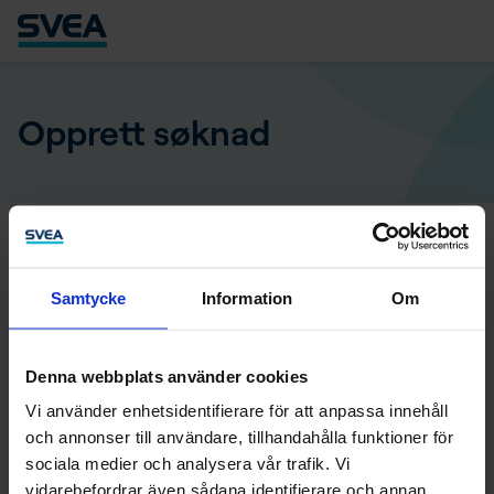
Opprett søknad
Fyll inn hvor mye du vil låne
Samtycke
Information
Om
Ønsket lånebeløp
Velg betalingsalternativ
Denna webbplats använder cookies
Vi använder enhetsidentifierare för att anpassa innehåll
Betalingsalternativene baserer seg på ditt ønskede
och annonser till användare, tillhandahålla funktioner för
lånebeløp.
sociala medier och analysera vår trafik. Vi
vidarebefordrar även sådana identifierare och annan