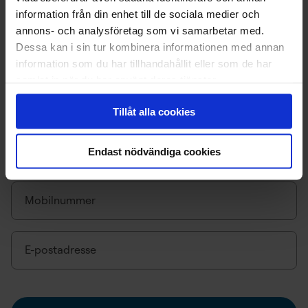
information från din enhet till de sociala medier och
annons- och analysföretag som vi samarbetar med.
Dessa kan i sin tur kombinera informationen med annan
information som du har tillhandahållit eller som de har
samlat in när du har använt deras tjänster.
Fyll inn dine opplysninger
Tillåt alla cookies
Informasjonen nedenfor benyttes i søknadsprosessen,
Endast nödvändiga cookies
og for kommunikasjon i forbindelse med din søknad.
Mobilnummer
E-postadresse