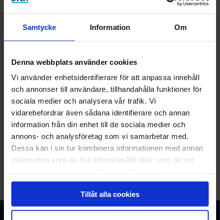
Samtycke
Information
Om
Fyll i dina uppgifter
Denna webbplats använder cookies
Vi använder enhetsidentifierare för att anpassa innehåll
Vi behöver ditt mobilnummer för att kunna återkomma
och annonser till användare, tillhandahålla funktioner för
med besked om din ansökan.
sociala medier och analysera vår trafik. Vi
vidarebefordrar även sådana identifierare och annan
Mobilnummer
information från din enhet till de sociala medier och
annons- och analysföretag som vi samarbetar med.
Dessa kan i sin tur kombinera informationen med annan
information som du har tillhandahållit eller som de har
Fortsätt
samlat in när du har använt deras tjänster.
Tillåt alla cookies