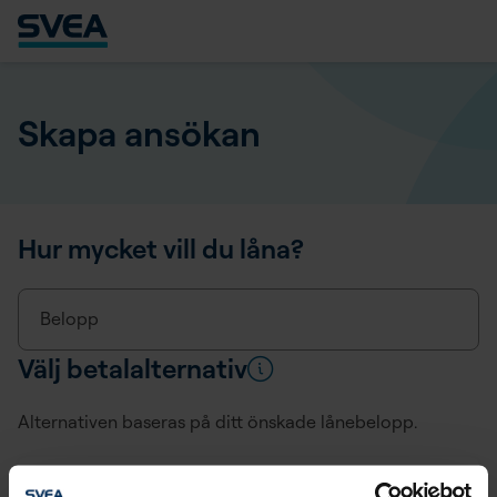
Skapa ansökan
Hur mycket vill du låna?
Belopp
Välj betalalternativ
Alternativen baseras på ditt önskade lånebelopp.