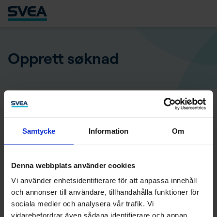
Opprett søknad
Fyll inn hvor mye du vil låne
Samtycke
Information
Om
Ønsket lånebeløp
Velg betalingsalternativ
Denna webbplats använder cookies
Vi använder enhetsidentifierare för att anpassa innehåll
Betalingsalternativene baserer seg på ditt ønskede
och annonser till användare, tillhandahålla funktioner för
lånebeløp.
sociala medier och analysera vår trafik. Vi
vidarebefordrar även sådana identifierare och annan