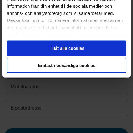
information från din enhet till de sociala medier och
annons- och analysföretag som vi samarbetar med.
Dessa kan i sin tur kombinera informationen med annan
information som du har tillhandahållit eller som de har
samlat in när du har använt deras tjänster.
Fyll inn dine opplysninger
Tillåt alla cookies
Informasjonen nedenfor benyttes i søknadsprosessen,
Endast nödvändiga cookies
og for kommunikasjon i forbindelse med din søknad.
Mobilnummer
E-postadresse