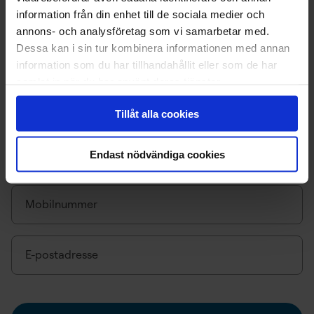
information från din enhet till de sociala medier och
annons- och analysföretag som vi samarbetar med.
Dessa kan i sin tur kombinera informationen med annan
information som du har tillhandahållit eller som de har
samlat in när du har använt deras tjänster.
Fyll inn dine opplysninger
Tillåt alla cookies
Informasjonen nedenfor benyttes i søknadsprosessen,
Endast nödvändiga cookies
og for kommunikasjon i forbindelse med din søknad.
Mobilnummer
E-postadresse