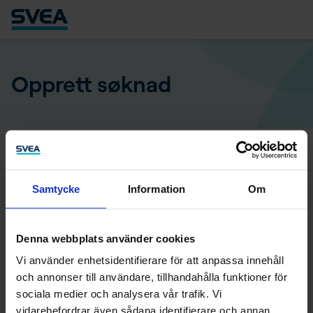
Opprett søknad
Fyll inn hvor mye du vil låne
Samtycke
Information
Om
Ønsket lånebeløp
Velg betalingsalternativ
Denna webbplats använder cookies
Vi använder enhetsidentifierare för att anpassa innehåll
Betalingsalternativene baserer seg på ditt ønskede
och annonser till användare, tillhandahålla funktioner för
lånebeløp.
sociala medier och analysera vår trafik. Vi
vidarebefordrar även sådana identifierare och annan